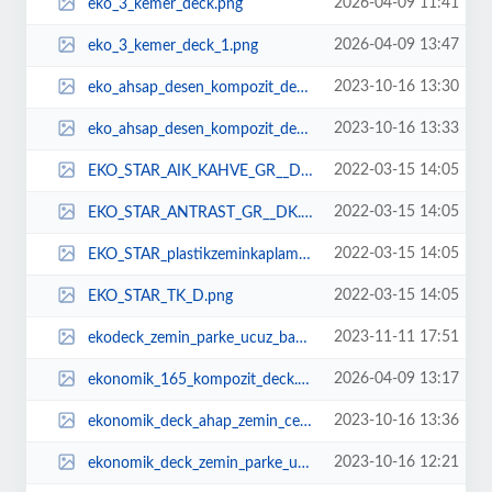
2026-04-09 11:41
eko_3_kemer_deck.png
2026-04-09 13:47
eko_3_kemer_deck_1.png
2023-10-16 13:30
eko_ahsap_desen_kompozit_deck_44722_6902838657___Kopya_3___Kopya.jpg
2023-10-16 13:33
eko_ahsap_desen_kompozit_deck_zemin_ahsap_deck.jpg
2022-03-15 14:05
EKO_STAR_AIK_KAHVE_GR__DKK.png
2022-03-15 14:05
EKO_STAR_ANTRAST_GR__DK.png
2022-03-15 14:05
EKO_STAR_plastikzeminkaplamafiyatlarreticiucuzbahedeckahapslakzeminfiyatliste...
2022-03-15 14:05
EKO_STAR_TK_D.png
2023-11-11 17:51
ekodeck_zemin_parke_ucuz_bahe_dmekan_plastik_floring.jpg
2026-04-09 13:17
ekonomik_165_kompozit_deck.png
2023-10-16 13:36
ekonomik_deck_ahap_zemin_cephe_plastik_ahsap.jpg
2023-10-16 12:21
ekonomik_deck_zemin_parke_ucuz_bahe_dmekan.jpg