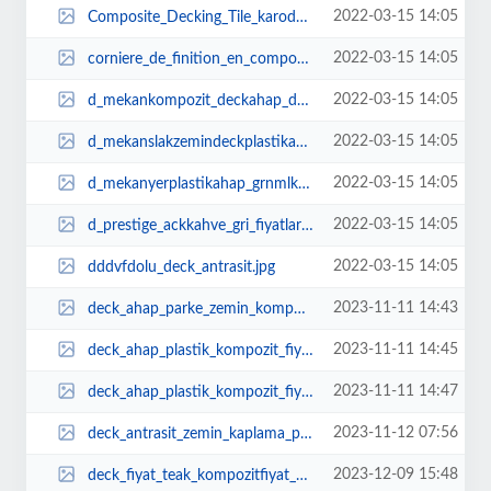
2022-03-15 14:05
Composite_Decking_Tile_karodeckplastikgemelikarobalkonbaheplastik_gemelifiyat...
2022-03-15 14:05
corniere_de_finition_en_composite_anthracite___kebentdeckke_kapamaaln_kapama.jpg
2022-03-15 14:05
d_mekankompozit_deckahap_deckfiyatlarrenkmodel_ANTRAST_ARE___3.jpg
2022-03-15 14:05
d_mekanslakzemindeckplastikahapzeminkaplamademeTEAK_ARE.jpg
2022-03-15 14:05
d_mekanyerplastikahap_grnmlkompozit_deckzemin_kaplamafiyatlar__1.jpg
2022-03-15 14:05
d_prestige_ackkahve_gri_fiyatlar_kahve_dek_kompozit_deck_fiyatlar_reticileri_...
2022-03-15 14:05
dddvfdolu_deck_antrasit.jpg
2023-11-11 14:43
deck_ahap_parke_zemin_kompozit_plastik_fiyat.png
2023-11-11 14:45
deck_ahap_plastik_kompozit_fiyatlar.png
2023-11-11 14:47
deck_ahap_plastik_kompozit_fiyatlar_1.png
2023-11-12 07:56
deck_antrasit_zemin_kaplama_plastik_ahap.jpeg
2023-12-09 15:48
deck_fiyat_teak_kompozitfiyat_kompozitdeckfiyat_m2_zemin_kaplama___Kopya.jpeg