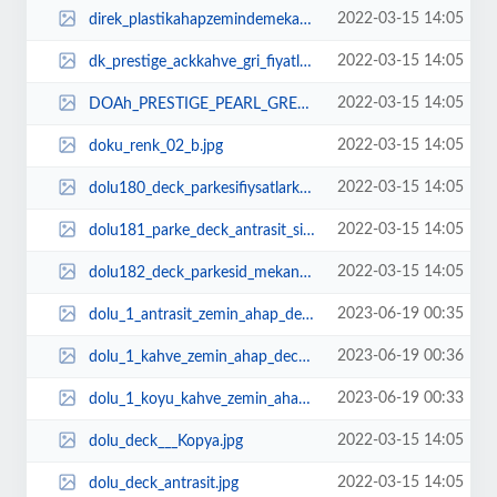
2022-03-15 14:05
direk_plastikahapzemindemekaplamawoodpvcepoksiwpcdeckingfloorbahefiyatlarpark...
2022-03-15 14:05
dk_prestige_ackkahve_gri_fiyatlar_kahve_dek_kompozit_deck_fiyatlar_reticileri...
2022-03-15 14:05
DOAh_PRESTIGE_PEARL_GREY_NOVOWOOD_344658_rel553157f1___Kopya.jpg
2022-03-15 14:05
doku_renk_02_b.jpg
2022-03-15 14:05
dolu180_deck_parkesifiysatlarkompozit_ahap_zemin_deme_kaplama_slak_zemin_fiya...
2022-03-15 14:05
dolu181_parke_deck_antrasit_siyah_fiyat_zemin_kaplama_deck_ahap.jpg
2022-03-15 14:05
dolu182_deck_parkesid_mekantik_dolu_deck_kompozit_ahap_zemin_deme_kaplama_sla...
2023-06-19 00:35
dolu_1_antrasit_zemin_ahap_deck_kaplama_zemin_kompozit_wpc_floor.jpeg
2023-06-19 00:36
dolu_1_kahve_zemin_ahap_deck_kaplama_zemin_kompozit_wpc_teras_bahe___flor.jpeg
2023-06-19 00:33
dolu_1_koyu_kahve_zemin_ahap_deck_kaplama_zemin_kompozit_wpc_teras_bahe__plas...
2022-03-15 14:05
dolu_deck___Kopya.jpg
2022-03-15 14:05
dolu_deck_antrasit.jpg