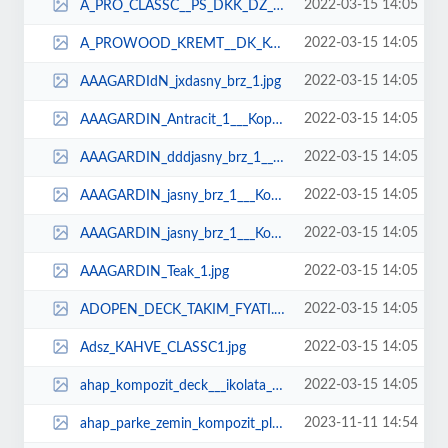
2022-03-15 14:05
A_PRO_CLASSC__PS_DKK_DZ__fral_kahvecaffedeck_plastik_ahap_zemin_kaplama_fiyat...
2022-03-15 14:05
A_PROWOOD_KREMT__DK_KOMPOZTPLASTKDECKFYATLARIAHAPDEMEx___Kopya.png
2022-03-15 14:05
AAAGARDIdN_jxdasny_brz_1.jpg
2022-03-15 14:05
AAAGARDIN_Antracit_1___Kopya.jpg
2022-03-15 14:05
AAAGARDIN_dddjasny_brz_1___Kopya.jpg
2022-03-15 14:05
AAAGARDIN_jasny_brz_1___Kopya.jpg
2022-03-15 14:05
AAAGARDIN_jasny_brz_1___Kopya_1.jpg
2022-03-15 14:05
AAAGARDIN_Teak_1.jpg
2022-03-15 14:05
ADOPEN_DECK_TAKIM_FYATI.jpg
2022-03-15 14:05
Adsz_KAHVE_CLASSC1.jpg
2022-03-15 14:05
ahap_kompozit_deck___ikolata_Brown___lame_terrasse_composite_marron_chocolat_...
2023-11-11 14:54
ahap_parke_zemin_kompozit_plastik_fiyat_bahe_teras.jpg