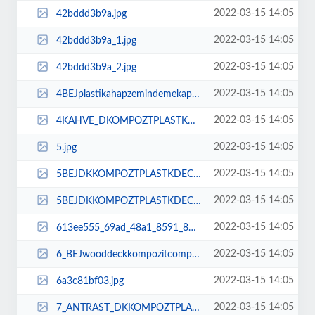
2022-03-15 14:05
42bddd3b9a.jpg
2022-03-15 14:05
42bddd3b9a_1.jpg
2022-03-15 14:05
42bddd3b9a_2.jpg
2022-03-15 14:05
4BEJplastikahapzemindemekaplamawoodpvcepoksiwpcdeckingfloorbahefiyatlarparkef...
2022-03-15 14:05
4KAHVE_DKOMPOZTPLASTKDECKFYATLARIAHAPDEMEplastikhapdeckzeminkaplamafiyatlarka...
2022-03-15 14:05
5.jpg
2022-03-15 14:05
5BEJDKKOMPOZTPLASTKDECKFYATLARIAHAPplastikahapucuzistanbulfiyatlarBEJplastika...
2022-03-15 14:05
5BEJDKKOMPOZTPLASTKDECKFYATLARIAHAPplastikahapucuzistanbulfiyatlarBEJplastika...
2022-03-15 14:05
613ee555_69ad_48a1_8591_87969dec___Kopya.jpg
2022-03-15 14:05
6_BEJwooddeckkompozitcompositedeckingfiyatm2bahedeckahapterasterrace.png
2022-03-15 14:05
6a3c81bf03.jpg
2022-03-15 14:05
7_ANTRAST_DKKOMPOZTPLASTKDECKFYATLARIAHAPDEMEplastikhapdeckzeminkaplamafiyatl...